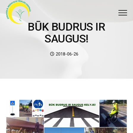
Meniu
BŪK BUDRUS IR SAU
B
Ū
K
B
U
D
R
U
S
I
R
S
A
U
G
U
S
!
Date:
2018-06-26