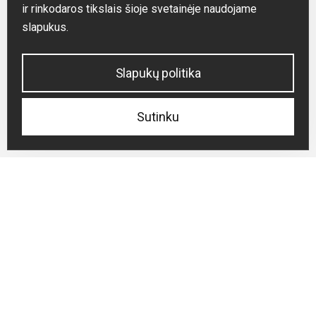
ir rinkodaros tikslais šioje svetainėje naudojame
slapukus.
Slapukų politika
Sutinku
Slinkti žemyn
PROJEKTAI
Mūsų projektai
VISI PROJEKTAI