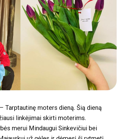
 – Tarptautinę moters dieną. Šią dieną
žiausi linkėjimai skirti moterims.
bės merui Mindaugui Sinkevičiui bei
Majauskui už gėles ir dėmesį šį rytmetį.