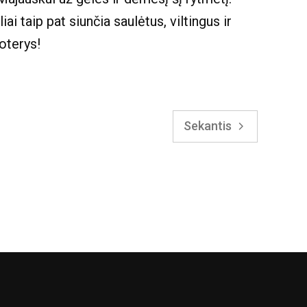
i taip pat siunčia saulėtus, viltingus ir
oterys!
Sekantis