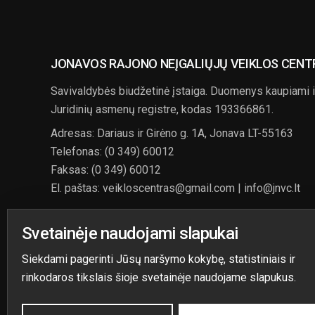
JONAVOS RAJONO NEĮGALIŲJŲ VEIKLOS CENT
Savivaldybės biudžetinė įstaiga. Duomenys kaupiami 
Juridinių asmenų registre, kodas 193366861.
Adresas: Dariaus ir Girėno g. 1A, Jonava LT-55163
Telefonas: (0 349) 60012
Faksas: (0 349) 60012
El. paštas: veikloscentras@gmail.com | info@jnvc.lt
Svetainėje naudojami slapukai
Siekdami pagerinti Jūsų naršymo kokybę, statistiniais ir
rinkodaros tikslais šioje svetainėje naudojame slapukus.