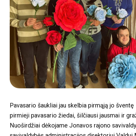
Pavasario šaukliai jau skelbia pirmąją jo šventę
pirmieji pavasario žiedai, šilčiausi jausmai ir gra
Nuoširdžiai dėkojame Jonavos rajono savivaldy
savivaldybės administracijos direktoriui Valdui 