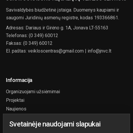
Savivaldybės biudžetinė įstaiga. Duomenys kaupiami ir
saugomi Juridinių asmenų registre, kodas 193366861.
Adresas: Dariaus ir Girėno g. 1A, Jonava LT-55163
Telefonas: (0 349) 60012
Faksas: (0 349) 60012
El. paštas: veikloscentras@gmail.com | info@jnvc.lt
Informacija
Organizuojami užsiėmimai
Projektai
Naujienos
Paslaugos
Svetainėje naudojami slapukai
Aktuali informacija