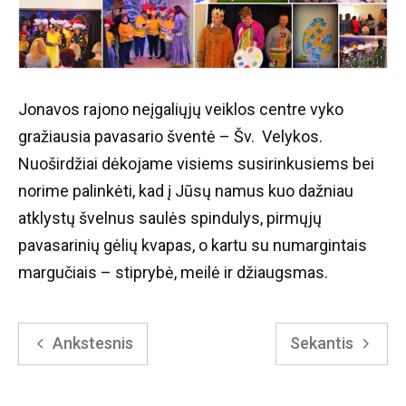
Jonavos rajono neįgaliųjų veiklos centre vyko
gražiausia pavasario šventė – Šv. Velykos.
Nuoširdžiai dėkojame visiems susirinkusiems bei
norime palinkėti, kad į Jūsų namus kuo dažniau
atklystų švelnus saulės spindulys, pirmųjų
pavasarinių gėlių kvapas, o kartu su numargintais
margučiais – stiprybė, meilė ir džiaugsmas.
Ankstesnis
Sekantis