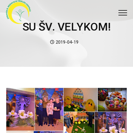
Meniu
SU ŠV. VELYKOM!
S
U
Š
V
.
V
E
L
Y
K
O
M
!
Date:
2019-04-19