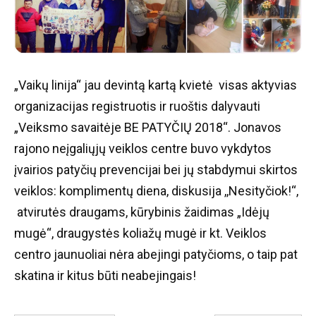
„Vaikų linija“ jau devintą kartą kvietė visas aktyvias
organizacijas registruotis ir ruoštis dalyvauti
„Veiksmo savaitėje BE PATYČIŲ 2018“. Jonavos
rajono neįgaliųjų veiklos centre buvo vykdytos
įvairios patyčių prevencijai bei jų stabdymui skirtos
veiklos: komplimentų diena, diskusija ,,Nesityčiok!“,
atvirutės draugams, kūrybinis žaidimas „Idėjų
mugė“, draugystės koliažų mugė ir kt. Veiklos
centro jaunuoliai nėra abejingi patyčioms, o taip pat
skatina ir kitus būti neabejingais!