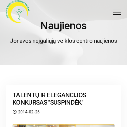
Meniu
Naujienos
N
a
u
j
i
e
n
o
s
Jonavos neįgaliųjų veiklos centro naujienos
TALENTŲ IR ELEGANCIJOS
KONKURSAS "SUSPINDĖK"
2014-02-26