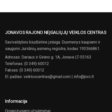
JONAVOS RAJONO NEĮGALIŲJŲ VEIKLOS CENTRAS
Savivaldybės biudžetinė įstaiga. Duomenys kaupiami ir
saugomi Juridinių asmenų registre, kodas 193366861.
Adresas: Dariaus ir Girėno g. 1A, Jonava LT-55163
Telefonas: (0 349) 60012
Faksas: (0 349) 60012
El. paštas: veikloscentras@gmail.com | info@jnvc.lt
Informacija
Organizuojami užsiėmimai